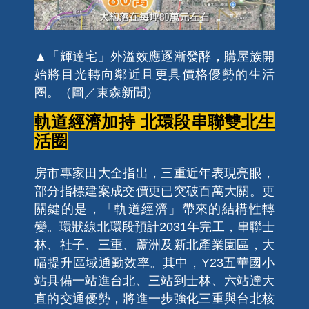
▲「輝達宅」外溢效應逐漸發酵，購屋族開
始將目光轉向鄰近且更具價格優勢的生活
圈。（圖／東森新聞）
軌道經濟加持 北環段串聯雙北生
活圈
房市專家田大全指出，三重近年表現亮眼，
部分指標建案成交價更已突破百萬大關。更
關鍵的是，「軌道經濟」帶來的結構性轉
變。環狀線北環段預計2031年完工，串聯士
林、社子、三重、蘆洲及新北產業園區，大
幅提升區域通勤效率。其中，Y23五華國小
站具備一站進台北、三站到士林、六站達大
直的交通優勢，將進一步強化三重與台北核