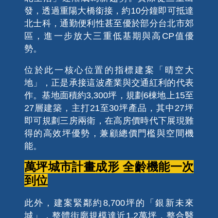
發，透過重陽大橋銜接，約10分鐘即可抵達
北士科，通勤便利性甚至優於部分台北市郊
區，進一步放大三重低基期與高CP值優
勢。
位於此一核心位置的指標建案「晴空大
地」，正是承接這波產業與交通紅利的代表
作。基地面積約3,300坪，規劃6棟地上15至
27層建築，主打21至30坪產品，其中27坪
即可規劃三房兩衛，在高房價時代下展現難
得的高效坪優勢，兼顧總價門檻與空間機
能。
萬坪城市計畫成形 全齡機能一次
到位
此外，建案緊鄰約8,700坪的「銀新未來
城」，整體街廓規模達近1.2萬坪，整合醫