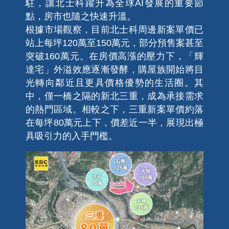
駐，讓北士科躍升為全球AI發展的重要節
點，房市也隨之快速升溫。
根據市場觀察，目前北士科周邊新案單價已
站上每坪120萬至150萬元，部分預售案甚至
突破160萬元。在房價高漲的壓力下，「輝
達宅」外溢效應逐漸發酵，購屋族開始將目
光轉向鄰近且更具價格優勢的生活圈。其
中，僅一橋之隔的新北三重，成為承接需求
的熱門區域。相較之下，三重新案單價約落
在每坪80萬元上下，價差近一半，展現出極
具吸引力的入手門檻。